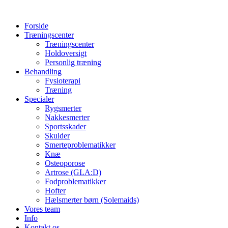
Forside
Træningscenter
Træningscenter
Holdoversigt
Personlig træning
Behandling
Fysioterapi
Træning
Specialer
Rygsmerter
Nakkesmerter
Sportsskader
Skulder
Smerteproblematikker
Knæ
Osteoporose
Artrose (GLA:D)
Fodproblematikker
Hofter
Hælsmerter børn (Solemaids)
Vores team
Info
Kontakt os