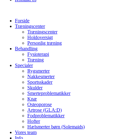
Forside
Træningscenter
Træningscenter
Holdoversigt
Personlig træning
Behandling
Fysioterapi
Træning
Specialer
Rygsmerter
Nakkesmerter
Sportsskader
Skulder
Smerteproblematikker
Knæ
Osteoporose
Artrose (GLA:D)
Fodproblematikker
Hofter
Hælsmerter børn (Solemaids)
Vores team
Info