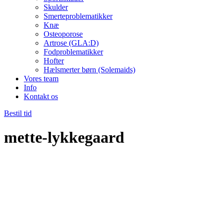
Skulder
Smerteproblematikker
Knæ
Osteoporose
Artrose (GLA:D)
Fodproblematikker
Hofter
Hælsmerter børn (Solemaids)
Vores team
Info
Kontakt os
Bestil tid
mette-lykkegaard