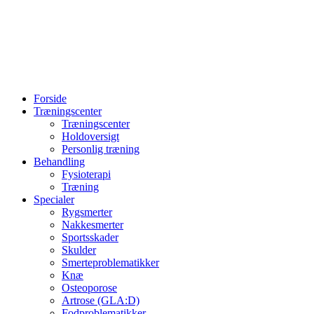
Forside
Træningscenter
Træningscenter
Holdoversigt
Personlig træning
Behandling
Fysioterapi
Træning
Specialer
Rygsmerter
Nakkesmerter
Sportsskader
Skulder
Smerteproblematikker
Knæ
Osteoporose
Artrose (GLA:D)
Fodproblematikker